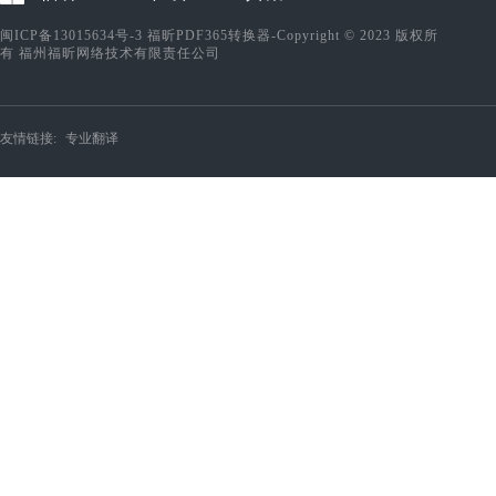
闽ICP备13015634号-3
福昕PDF365转换器-Copyright © 2023 版权所
有 福州福昕网络技术有限责任公司
友情链接:
专业翻译