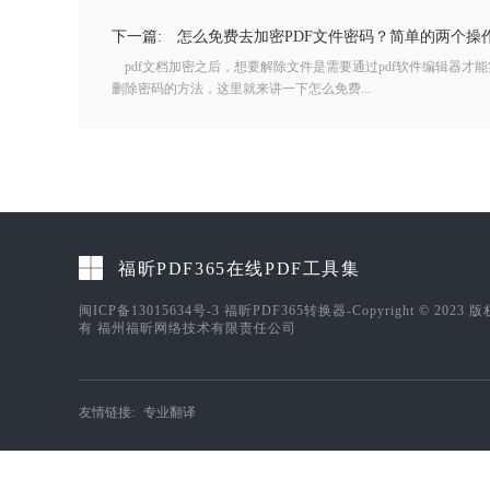
下一篇:
怎么免费去加密PDF文件密码？简单的两个操
pdf文档加密之后，想要解除文件是需要通过pdf软件编辑器才能
删除密码的方法，这里就来讲一下怎么免费...
福昕PDF365在线PDF工具集
闽ICP备13015634号-3
福昕PDF365转换器-Copyright © 2023 
有 福州福昕网络技术有限责任公司
友情链接:
专业翻译