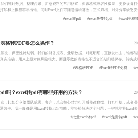
表格是我们统计数据、整理台账、汇总资料的常用格式，但该格式兼容性极差，更换设备打
打印和上报很容易出错。同时Excel文件可随意编辑篡改，正式归档、对外分享缺乏安
xcel转为PDF格式保存分享。我整理了三款免费好用的转换工具，一键固定表格排版
#excel转pdf
#excel免费转pdf
#excel免费
改，大家可按照下方具体操作步骤快速转换，适配各类学习办公正式使用场景。 工具一：福昕PDF3
F？表格转PDF要怎么操作？
20
容易被篡改，保密性特别弱。我们的财务报表、业绩数据、对账明细，直接发出去，谁都能
真实准确，用来上报对账风险很大。而且零散的表格也不适合长期归档保存。转换成P
编辑修改，能很好保护数据安全。同时文件体积更小、格式更规整。Excel虽然容易转
#表格转PDF
#Excel转PDF免费
#e
下面跟着小编一起来看看这三款批量PDF转换工具是怎么操作的吧
pdf吗？excel转pdf有哪些好用的方法？
20
的朋友，比如分享给团队成员、客户，总会担心对方打开后修改数据、打乱排版，或者没有E
效率。我一般都是用Excel转换PDF功能，能轻松解决这个问题，一键就能将Excel表
乎所有设备都能打开，而且不能随意修改，既便捷又安全。不知道怎么将Excel转换成
#批量excel转pdf
#excel免费转pdf
#e
式？下面让我们一起来看看是怎么操作的吧。 软件一：福昕PDF365 使用福昕PDF365进行Excel转PDF