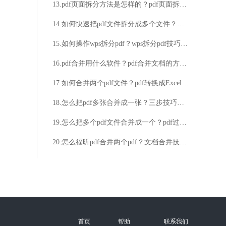
13.pdf页面拆分方法是怎样的？pdf页面拆分技巧分享
14.如何快速把pdf文件拆分成多个文件？这么简单的方法快来看看
15.如何操作wps拆分pdf？wps拆分pdf技巧分享
16.pdf合并用什么软件？pdf合并文档的方法详解
17.如何合并两个pdf文件？pdf转换成Excel的方法
18.怎么把pdf多张合并成一张？三步技巧帮你搞定！
19.怎么把多个pdf文件合并成一个？pdf过大的压缩方法介绍
20.怎么福昕pdf合并两个pdf？文档合并技巧等你来学！
首页
帮助
联系我们