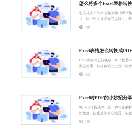
怎么将多个Excel表格转
怎么将多个Excel表格转换成PD
式，毕业论文导师专门提醒过，附
的办公软件打开，公式算出来的结
799
都固定不变，答辩时评委看数据一
Excel表格怎么转换成PD
Excel表格怎么转换成PDF？批
报告使用，怕在传输的过程中或者
l表格转换成PDF格式在进行传
882
同，下面让我们一起来看看是怎么操作
Excel转PDF的小妙招
将Excel转换成PDF是一种常见
护数据，防止被篡改或泄露。毕竟
了一款好用的Excel转PDF在
248
步骤一：浏览器搜索“PDF365”