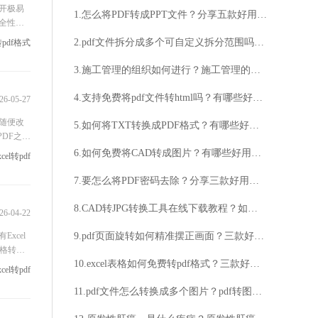
开极易
1.怎么将PDF转成PPT文件？分享五款好用的PDF转PPT在线工具！
全性。
、防篡
2.pdf文件拆分成多个可自定义拆分范围吗？三款免费工具轻松实现PDF按需拆分多份文件！
转pdf格式
3.施工管理的组织如何进行？施工管理的组织有哪些要素？
4.支持免费将pdf文件转html吗？有哪些好用的在线pdf转htmll工具？
26-05-27
随便改
5.如何将TXT转换成PDF格式？有哪些好用的在线TXT转换PDF方法？
DF之
换，但
6.如何免费将CAD转成图片？有哪些好用的CAD转换图片工具？
xcel转pdf
7.要怎么将PDF密码去除？分享三款好用的PDF去除密码方法！
8.CAD转JPG转换工具在线下载教程？如何使用该工具进行文件格式转换？
26-04-22
xcel
9.pdf页面旋转如何精准摆正画面？三款好用的在线工具轻松完成PDF旋转调整！
格转成P
10.excel表格如何免费转pdf格式？三款好用的excel表格转pdf工具！
PDF格
xcel转pdf
11.pdf文件怎么转换成多个图片？pdf转图片要怎么操作？