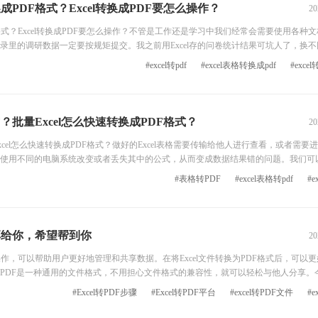
换成PDF格式？Excel转换成PDF要怎么操作？
20
F格式？Excel转换成PDF要怎么操作？不管是工作还是学习中我们经常会需要使用各种
录里的调研数据一定要按规矩提交。我之前用Excel存的问卷统计结果可坑人了，换不
果居然不一样，差点让数据分析出错。后来改成PDF格式就稳了，所有数据、图表和
#excel转pdf
#excel表格转换成pdf
#exce
目了然，再也不怕格式问题扣分了。今天给大家分享三个好用的Exce
F？批量Excel怎么快速转换成PDF格式？
20
量Excel怎么快速转换成PDF格式？做好的Excel表格需要传输给他人进行查看，或者需要
使用不同的电脑系统改变或者丢失其中的公式，从而变成数据结果错的问题。我们可以将
输使用。PDF文件格式有着很好的保护性和兼容性，不需要担心在其他电脑系统中呈现的
#表格转PDF
#excel表格转pdf
#e
的吧。 软件一：福昕PDF365 福昕PDF365有电脑软件版
分享给你，希望帮到你
20
的操作，可以帮助用户更好地管理和共享数据。在将Excel文件转换为PDF格式后，可以
PDF是一种通用的文件格式，不用担心文件格式的兼容性，就可以轻松与他人分享。
线转换平台，和我一起来看下具体的操作步骤吧！
#Excel转PDF步骤
#Excel转PDF平台
#excel转PDF文件
#e
，点击进入平台首页。