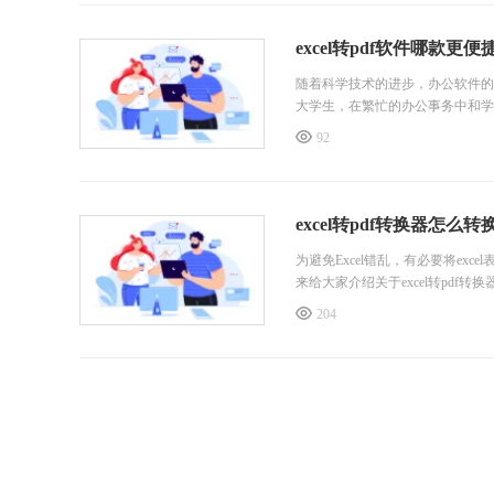
步骤二：在首页“所有工具中”找到并点
excel转pdf软件哪款
随着科学技术的进步，办公软件的多
大学生，在繁忙的办公事务中和学习
家。借助专业的格式转换软件
92
excel转pdf转换器怎
为避免Excel错乱，有必要将ex
来给大家介绍关于excel转pdf
204