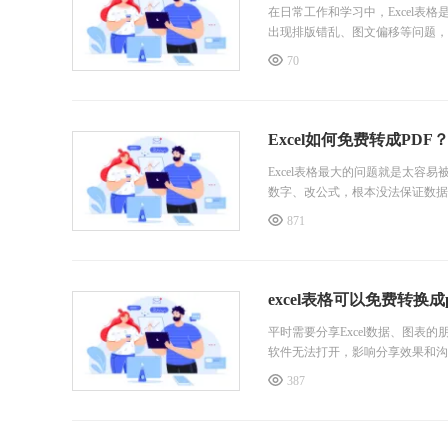
在日常工作和学习中，Excel
出现排版错乱、图文偏移等问题，
为了规避这些问题，很多人都会将E
70
Excel如何免费转成PD
Excel表格最大的问题就是太
数字、改公式，根本没法保证数据
后，文件内容直接锁定，不能随意
871
是要怎么批量将多个文档转换呢?
excel表格可以免费转换成
平时需要分享Excel数据、图表
软件无法打开，影响分享效果和沟通
DF格式，数据清晰、排版整齐，几
387