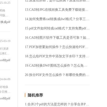
12.原发性肝癌，是什么疾病？原发性肝癌，有哪些症状？
25-10-25
13.CAD转JPG在线转换工具免费下载链接？如何找到最快速的转换工具？
文档格
同版本
14.如何免费将cad转换成dwf格式？分享三款好用的cad版本转换工具！
统计标记
l转换成pdf
15.pdf文件如何转成cad格式？支持免费pdf转cad吗？
16.CAD转图片软件下载工具是否可靠？如何选择最适合的软件？
25-03-19
17.PDF加密要如何操作？怎么快速给PDF加上密码？
进行演讲
Exce
18.怎么给PDF文件中添加文字水印？支持给多页PDF一键添加水印吗？
内容不
xcel转pdf
19.CAD转换DWF图纸怎么操作？怎么免费将CAD转成DWF格式？
20.拆分PDF文件怎么操作？有哪些免费的拆分PDF方法？
24-04-09
更好地保
今日推荐
随机推荐
xcel转pdf
1.合并2个pdf的方法是怎样的？分享合并PDF最简单的方法