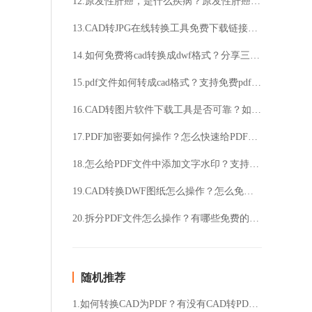
12.原发性肝癌，是什么疾病？原发性肝癌，有哪些症状？
13.CAD转JPG在线转换工具免费下载链接？如何找到最快速的转换工具？
14.如何免费将cad转换成dwf格式？分享三款好用的cad版本转换工具！
15.pdf文件如何转成cad格式？支持免费pdf转cad吗？
16.CAD转图片软件下载工具是否可靠？如何选择最适合的软件？
17.PDF加密要如何操作？怎么快速给PDF加上密码？
18.怎么给PDF文件中添加文字水印？支持给多页PDF一键添加水印吗？
19.CAD转换DWF图纸怎么操作？怎么免费将CAD转成DWF格式？
20.拆分PDF文件怎么操作？有哪些免费的拆分PDF方法？
随机推荐
1.如何转换CAD为PDF？有没有CAD转PDF的教程？