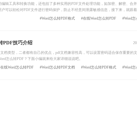
的编辑工具和转换功能，还包括了多种实用的PDF文件处理功能，如加密、解密、合
，用户可以轻松对PDF文件进行密码保护，防止不经意间泄露敏感信息，接下来，就跟
#Word怎么转PDF格式
#在线Word怎么转PDF
#Word
d转PDF技巧介绍
20
见的文档类型，二者都有自己的优点，pdf文档兼容性高，可以设置密码适合保存重要的
，Word怎么转PDF？下面小编就来给大家详细说说吧。
#在线Word怎么转PDF
#Word怎么转PDF文档
#Word怎么转PDF格式
#Word