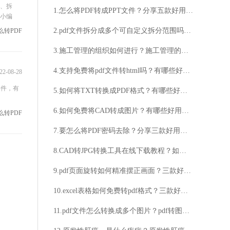
并、拆
1.怎么将PDF转成PPT文件？分享五款好用的PDF转PPT在线工具！
着小编
2.pdf文件拆分成多个可自定义拆分范围吗？三款免费工具轻松实现PDF按需拆分多份文件！
怎么转PDF
3.施工管理的组织如何进行？施工管理的组织有哪些要素？
4.支持免费将pdf文件转html吗？有哪些好用的在线pdf转htmll工具？
22-08-28
文件，有
5.如何将TXT转换成PDF格式？有哪些好用的在线TXT转换PDF方法？
6.如何免费将CAD转成图片？有哪些好用的CAD转换图片工具？
怎么转PDF
7.要怎么将PDF密码去除？分享三款好用的PDF去除密码方法！
8.CAD转JPG转换工具在线下载教程？如何使用该工具进行文件格式转换？
9.pdf页面旋转如何精准摆正画面？三款好用的在线工具轻松完成PDF旋转调整！
10.excel表格如何免费转pdf格式？三款好用的excel表格转pdf工具！
11.pdf文件怎么转换成多个图片？pdf转图片要怎么操作？