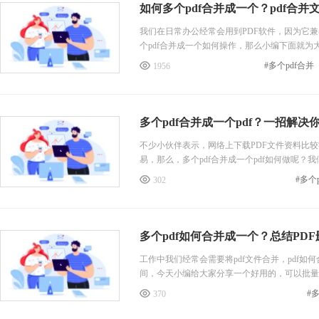
如何多个pdf合并成一个？pdf合并
我们在日常办公经常会用到PDF软件，因为它
个pdf合并成一个如何操作，那么小编下面就为
#多个pdf合并
1956
多个pdf合并成一个pdf？一招解决
不少小伙伴表示，网络上下载PDF文件资料比较
易，那么，多个pdf合并成一个pdf如何做呢
#多个
302
多个pdf如何合并成一个？总结PD
工作中我们经常会需要将pdf文件合并，pdf
间，今天小编给大家分享一个好用的，可以批量合并
#
370