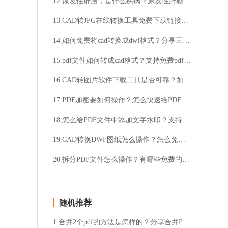
12.原发性肝癌，是什么疾病？原发性肝癌，有哪些症状？
13.CAD转JPG在线转换工具免费下载链接？如何找到最快速的转换工具？
14.如何免费将cad转换成dwf格式？分享三款好用的cad版本转换工具！
15.pdf文件如何转成cad格式？支持免费pdf转cad吗？
16.CAD转图片软件下载工具是否可靠？如何选择最适合的软件？
17.PDF加密要如何操作？怎么快速给PDF加上密码？
18.怎么给PDF文件中添加文字水印？支持给多页PDF一键添加水印吗？
19.CAD转换DWF图纸怎么操作？怎么免费将CAD转成DWF格式？
20.拆分PDF文件怎么操作？有哪些免费的拆分PDF方法？
随机推荐
1.合并2个pdf的方法是怎样的？分享合并PDF最简单的方法