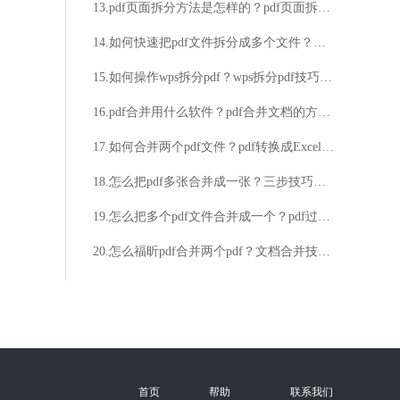
13.pdf页面拆分方法是怎样的？pdf页面拆分技巧分享
14.如何快速把pdf文件拆分成多个文件？这么简单的方法快来看看
15.如何操作wps拆分pdf？wps拆分pdf技巧分享
16.pdf合并用什么软件？pdf合并文档的方法详解
17.如何合并两个pdf文件？pdf转换成Excel的方法
18.怎么把pdf多张合并成一张？三步技巧帮你搞定！
19.怎么把多个pdf文件合并成一个？pdf过大的压缩方法介绍
20.怎么福昕pdf合并两个pdf？文档合并技巧等你来学！
首页
帮助
联系我们