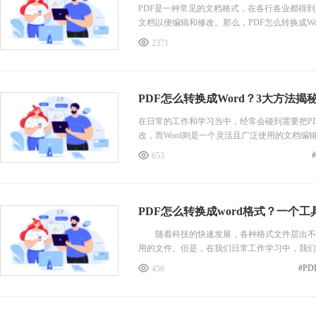
PDF是一种常见的文档格式，在各行各业都得到
文档以便编辑和修改。那么，PDF怎么转换成Wo
需求。
2371
一种方法是使用专业的PDF转换器工具。
类似Adobe Acrobat和福昕PDF转换器这
件通常支持批量转换、保留原格式和布局等功能
PDF怎么转换成Word？3大方法揭
在日常的工作和学习当中，经常会碰到需要把PD
改，而Word则是一个灵活且广泛使用的文档编
助您成功完成PDF转Word的任务。
653
一种方法是利用专业的PDF转Word软件。
目前有很多专业的PDF转Word软件，利用OC
的PDF转Word软件包括Adobe
PDF怎么转换成word格式？一个
随着科技的快速发展，各种格式文件层出不穷，
用的文件。但是，在我们日常工作学习中，我们
#P
456