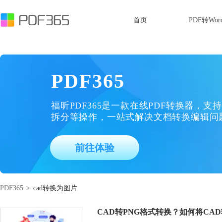
首页
PDF转Wor
PDF365
福昕PDF365是一款在线PDF转换器，支持
拆分等操作，一站式解决文档转换编辑问
前往体验
PDF365
>
cad转换为图片
CAD转PNG格式转换？如何将CAD