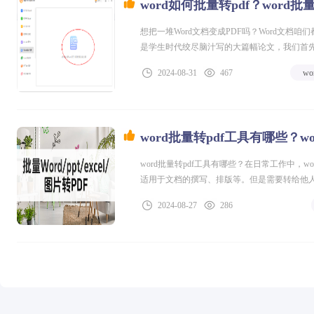
word如何批量转pdf？word
想把一堆Word文档变成PDF吗？Word文
是学生时代绞尽脑汁写的大篇幅论文，我们首先想
够轻松地调整文字、图片，甚至是表格，让文
2024-08-31
467
w
你转成PDF格式。因为Word文件在不同电脑
word批量转pdf工具有哪些？w
word批量转pdf工具有哪些？在日常工作中，
适用于文档的撰写、排版等。但是需要转给他人
转换成PDF格式可以确保文件在不同的设备和
2024-08-27
286
仅效率低下还容易出现遗漏的问题。PDF批量