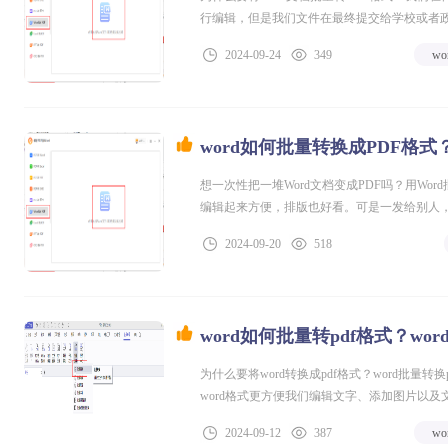
行编辑，但是我们文件在最终提交给学校或者政
系统的不同电脑交上去的文件都能够保持统一，
2024-09-24
349
w
转化就会非常的不方便了，接下来小编给大家分
word如何批量转换成PDF格
想一次性把一堆Word文档变成PDF吗？用Wor
编辑起来方便，排版也好看。可是一发给别人，
就不一样了，它兼容性好，不管在哪儿打开，内
2024-09-20
518
word如何批量转pdf格式？wo
为什么要将word转换成pdf格式？word批量
word格式更方便我们编辑文字、添加图片以
现排版错乱的问题。要是发给领导，就会显得非
2024-09-12
387
w
word转换成pdf格式，不仅可以保证在传输