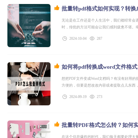
批量转pdf格式如何实现？转换
无论是在工作还是个人生活中，我们都经常会遇
时，传统的方法可能会让我们感到疲惫不堪。
节省我们宝贵的时间和精力。这个工具简单易用
2024-10-04
287
是需要将Word文档、Excel表格还是PPT演
如何将pdf转换成word文件格
想把PDF文件变成Word文档吗？有没有好用
方便的，但要是想改改内容或者提取点儿东西，
如，研究的时候，收集了一大堆PDF格式的论文
2024-09-19
273
格式呢？下面
批量转PDF格式怎么转？如何实
在这个信息爆炸的时代，我们每天都要处理大