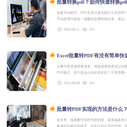
批量转换pdf？如何快速转换pd
在数字化时代，PDF文件已成为我们工作和学
手动处理无疑是一项繁琐且费时的任务。那么，
大家介绍一款神奇的工具，它可以轻松实现批量
2024-08-11
514
此，这款工具还拥有强大的转换能力和智能化
Excel批量转PDF有没有简单
大脑中的灵感突然迸发，突如其来的灵光让你眼
PDF格式，是不是会让你欣喜若狂？不再需要
密，有一款神奇的软件可以轻松实现这个任务
2024-08-09
354
步，转换完成，让你从繁琐中解放出来，更专注于
批量转PDF实现的方法是什么
近年来，随着数字化时代的到来，越来越多的
换成PDF格式的情况。这不仅可以节约空间，