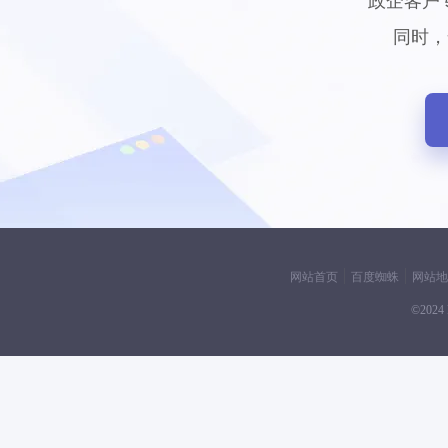
政企客户
同时，
网站首页
百度蜘蛛
网站地
©2024 F