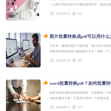
一大堆不同格式的文件都转换成PDF，那该有
需简单几步，就能快速高效地将多种文件格式转换成
2024-09-14
614
一个个手动转换，也不用担心格式错乱的问题
图片批量转换成pdf可以用什
近年来，随着科技的飞速发展，我们的生活变
高效地管理和处理大量的图片文件？想象一下，
担心，现在有一个神奇的工具可以帮助你！它简
2024-09-14
865
照片、家庭相册还是工作文件，它都能完美胜
word批量转换pdf？如何批量转换
你是否曾经遇到过这样的困扰：你需要将一大堆
绝妙的解决方案！让我来告诉你一个秘密武器，
快速将你的Word文件转换成高质量的PDF
2024-09-12
473
省时又省力！word批量转换pdf福昕云办公产