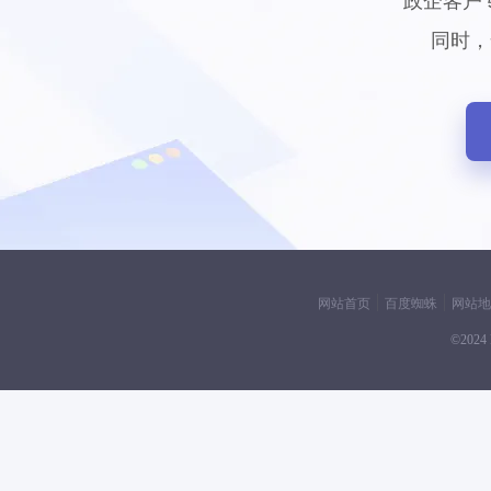
政企客户
同时，
网站首页
百度蜘蛛
网站地
©2024 F