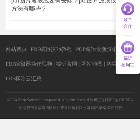
pdf图片波浪线如何去除？pdf图片波浪线去除
方法有哪些？
政企
合作
|
|
|
网站首页
PDF编辑技巧教程
PDF编辑最新资讯
福昕
|
|
|
|
PDF编辑器操作视频
福昕官网
网站地图
内容导航
福利官
PDF标签云汇总
©2024 Foxit Software Incorporated. All rights reserved.
许可证号闽ICP备13015634
号
版权所有福建福昕软件开发股份有限公司
隐私策略
应用权限