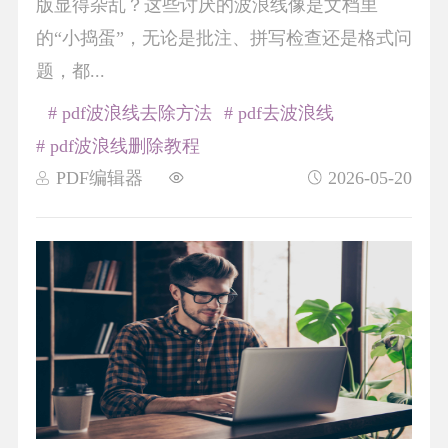
版显得杂乱？这些讨厌的波浪线像是文档里
的“小捣蛋”，无论是批注、拼写检查还是格式问
题，都...
# pdf波浪线去除方法
# pdf去波浪线
# pdf波浪线删除教程
PDF编辑器
2026-05-20