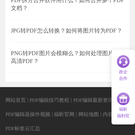
PDF拆分合并软件用什么？如何合并多个PDF
文档？
JPG转PDF怎么转换？如何将图片转为PDF？
PNG转PDF图片会模糊么？如何处理图片转
高清PDF？
政企
合作
|
|
|
网站首页
PDF编辑技巧教程
PDF编辑最新资讯
福昕
|
|
|
|
PDF编辑器操作视频
福昕官网
网站地图
内容导航
福利官
PDF标签云汇总