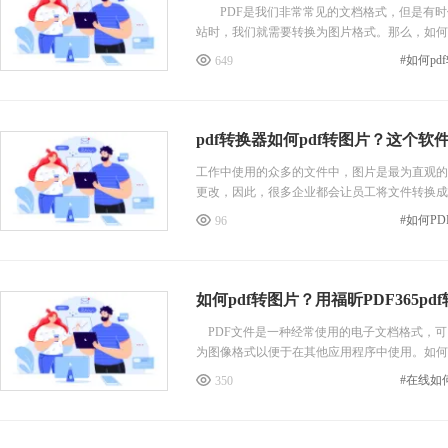
PDF是我们非常常见的文档格式，但是有时候
站时，我们就需要转换为图片格式。那么，如何
#如何p
649
pdf转换器如何pdf转图片？这个
工作中使用的众多的文件中，图片是最为直观的
更改，因此，很多企业都会让员工将文件转换成图
#如何P
96
如何pdf转图片？用福昕PDF365p
PDF文件是一种经常使用的电子文档格式，可
为图像格式以便于在其他应用程序中使用。如何
#在线如
350