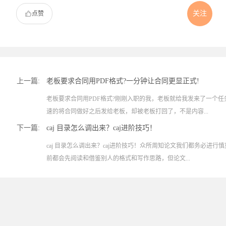
关注
点赞
上一篇:
老板要求合同用PDF格式?一分钟让合同更显正式!
老板要求合同用PDF格式?刚刚入职的我，老板就给我发来了一个
速的将合同做好之后发给老板，却被老板打回了，不是内容...
下一篇:
caj 目录怎么调出来？caj进阶技巧！
caj 目录怎么调出来？caj进阶技巧！众所周知论文我们都务必进
前都会先阅读和借鉴别人的格式和写作思路，但论文...