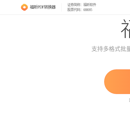
证券简称：福昕软件
福昕PDF转换器
股票代码：688095
支持多格式批