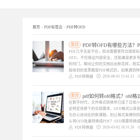
首页
>
PDF标签云
>
PDF转OFD
置顶
PDF转OFD有哪些方法？
PDF几乎无处不在，但当需要更符合国家标
OFD，不仅保证内容安全，还能兼容更多专
的窍门，瞬间让你的文档玩出新花样，既实用
般收到的发票都是PDF格式的，如果遇到特殊
2026-06-01 15:41:23
PDF转换器
置顶
pdf如何转ofd格式？ofd
在数字时代，文件格式转换早已成了日常小技
足特定场景下的合规需求，OFD格式以其安
为办公自动化的新课题。别让格式束缚你的效
么将OFD批量转换成PDF？OFD需要转换
2026-03-02 18:31:26
PDF转换器