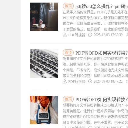
置顶
pdf转ofd怎么操作？pdf
在数字文档的世界里，PDF几乎是无处不在
PDF文件轻松变身为OFD，既保持内容
换过程可以既简单又高效，让你的文档在不同
于发票的格式，但是我们一般收到的发票都是
2025-12-03 17:32:39
PDF转换器
置顶
PDF转OFD如何实现转换
想要将PDF文件轻松转换为OFD格式吗
骤，只需简单几步，即可快速实现文件格式
个问题。节省时间，高效便捷地完成文件格
带来的便利和惊喜！福昕PDF转Word怎么将
2025-09-03 18:47:22
PDF转换器
置顶
PDF转OFD如何实现转换
想要将PDF文件轻松转换成OFD格式吗
能完美胜任。让我们一起来探索这个神奇的转
成PDF格式？OFD是我国自主研发的版
贴合中文使用习惯，在电子发票、电子公文
2025-08-24 16:43:47