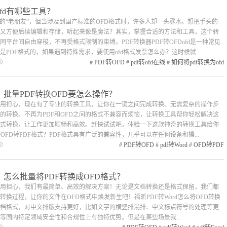
转ofd有哪些工具？
的“老朋友”，但当涉及到国产标准的OFD格式时，许多人却一头雾水。想把手头的
完整又方便后续编辑和存储，听起来像是魔法？其实，掌握合适的方法和工具，这个转
平台间自由穿梭，不再受格式限制的束缚。PDF转换器PDF转OFDofd是一种常见
PDF格式的，如果遇到特殊需求，要使用ofd格式发票怎么办？这时候就...
#
PDF转OFD
#
pdf转ofd在线
#
如何将pdf转换为ofd
？批量PDF转换OFD要怎么操作？
？不用担心，现在有了专业的转换工具，让你在一键之间完成转换。无需复杂的操作步
的转换。不再为PDF和OFD之间的格式不兼容而烦恼，让转换工具帮你轻松解决这
式转换，让工作更加顺畅和高效。赶快试试吧，体验一下这款神奇的转换工具给你
OFD转PDF格式？PDF格式具有广泛的兼容性，几乎可以在任何设备和操...
#
PDF转OFD
#
pdf转Word
#
OFD转PDF
？怎么批量将PDF转换成OFD格式？
？不用担心，我们有最简单、高效的解决方案！无论是文档转换还是格式保留，我们都
换过程，让你的文件在OFD格式中焕发新生吧！福昕PDF转Word怎么将OFD转换
式文档格式，对中文排版支持更好，比如文字的横竖排混排、中文标点符号的处理等更
等国内特定领域安全性和合规性上有独特优势。但是在某些场景我...