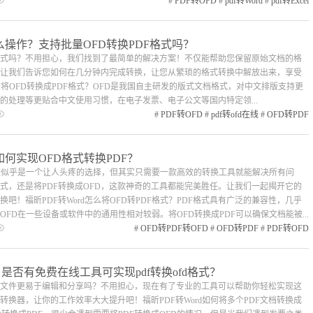
#
PDF转OFD
#
pdf转Word
#
pdf转Excel
么操作？支持批量OFD转换PDF格式吗？
D格式吗？不用担心，我们找到了最简单的解决方案！不仅能帮助您保留原始文档的格
让我们告诉您如何在几分钟内完成转换，让您从繁琐的格式转换中解放出来，享受
么将OFD转换成PDF格式？OFD是我国自主研发的版式文档格式，对中文排版支持更
的处理等更贴合中文使用习惯，在电子发票、电子公文等国内特定领...
#
PDF转OFD
#
pdf转ofd在线
#
OFD转PDF
如何实现OFD格式转换PDF？
FD？这似乎是一个让人头疼的选择，但其实只需要一款高效的转换工具就能解决所有问
格式，还是将PDF转换成OFD，这款神奇的工具都能完美胜任。让我们一起揭开它的
！福昕PDF转Word怎么将OFD转PDF格式？PDF格式具有广泛的兼容性，几乎
FD在一些设备或软件中的通用性相对较弱。将OFD转换成PDF可以确保文档能被...
#
OFD转PDF转OFD
#
OFD转PDF
#
PDF转OFD
作？是否有免费在线工具可实现pdf转换ofd格式？
，让文件更易于编辑和分享吗？不用担心，现在有了专业的工具可以帮助你轻松实现这
换器，让你的工作效率大大提升吧！福昕PDF转Word如何将多个PDF文档转换成