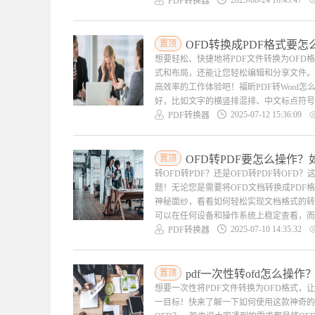
PDF转换器
置顶
OFD转换成PDF格式要怎
想要轻松、快捷地将PDF文件转换为OF
式和布局，还能让您轻松编辑和分享文件。
高效率的工作体验吧！福昕PDF转Word怎
好，比如文字的横竖排混排、中文标点符号
2025-07-12 15:36:09
PDF转换器
置顶
OFD转PDF要怎么操作？
转OFD转PDF？还是OFD转PDF转O
题！无论您是需要将OFD文档转换成PDF
神秘面纱，看看如何轻松实现文档格式的转换吧
可以在任何设备和操作系统上稳定查看，而O
2025-07-10 14:35:32
PDF转换器
置顶
pdf一次性转ofd怎么操
想要一次性将PDF文件转换为OFD格式
一目标！快来了解一下如何使用这款神奇的转