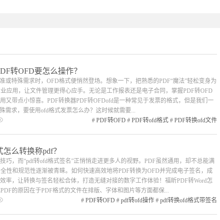
PDF转OFD要怎么操作？
准或特殊需求时，OFD格式便悄然登场。想象一下，把熟悉的PDF“魔法”轻松变身为
业应用，让文件管理更得心应手。无论是工作报表还是电子合同，掌握PDF转OFD
又带点小惊喜。PDF转换器PDF转OFDofd是一种常见于发票的格式，但是我们一
需求，要使用ofd格式发票怎么办？这时候就需要...
#
PDF转OFD
#
PDF转ofd格式
#
PDF转换ofd文件
格式怎么转换称pdf？
巧，而“pdf转ofd格式签名”正悄悄走进更多人的视野。PDF虽然通用，却不总能满
全性和规范性逐渐被青睐。如何快速高效地将PDF转换为OFD并完成电子签名，成
率，让转换与签名轻松合体，打造无缝对接的数字工作体验！福昕PDF转Word怎
成PDF的原因在于PDF格式的文件在排版、字体和图片等方面都保...
#
PDF转OFD
#
pdf转ofd操作
#
pdf转换ofd格式带签名