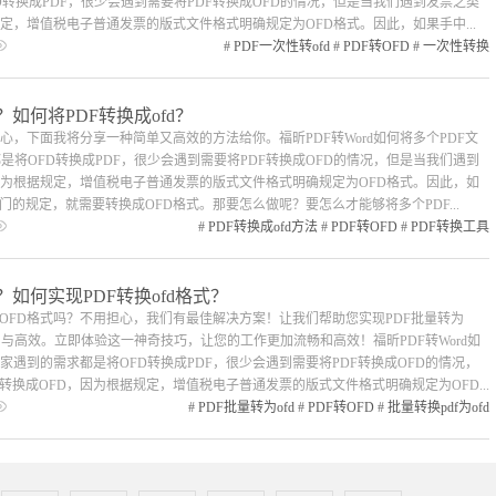
D转换成PDF，很少会遇到需要将PDF转换成OFD的情况，但是当我们遇到发票之类
规定，增值税电子普通发票的版式文件格式明确规定为OFD格式。因此，如果手中...
#
PDF一次性转ofd
#
PDF转OFD
#
一次性转换
？如何将PDF转换成ofd？
心，下面我将分享一种简单又高效的方法给你。福昕PDF转Word如何将多个PDF文
是将OFD转换成PDF，很少会遇到需要将PDF转换成OFD的情况，但是当我们遇到
因为根据规定，增值税电子普通发票的版式文件格式明确规定为OFD格式。因此，如
门的规定，就需要转换成OFD格式。那要怎么做呢？要怎么才能够将多个PDF...
#
PDF转换成ofd方法
#
PDF转OFD
#
PDF转换工具
？如何实现PDF转换ofd格式？
OFD格式吗？不用担心，我们有最佳解决方案！让我们帮助您实现PDF批量转为
与高效。立即体验这一神奇技巧，让您的工作更加流畅和高效！福昕PDF转Word如
家遇到的需求都是将OFD转换成PDF，很少会遇到需要将PDF转换成OFD的情况，
转换成OFD，因为根据规定，增值税电子普通发票的版式文件格式明确规定为OFD...
#
PDF批量转为ofd
#
PDF转OFD
#
批量转换pdf为ofd