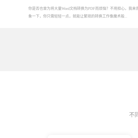
你是否也曾为将大量Word文档转换为PDF而烦恼？不用担心，我
象一下，你只需轻轻一点，就能让繁琐的转换工作像魔术般...
不