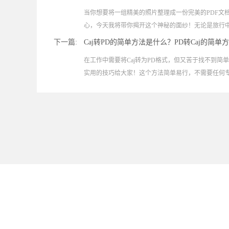
当你想要将一组精美的照片整理成一份完美的PDF文
心，今天我将带你揭开这个神秘的面纱！无论是旅行中的
下一篇:
Caj转PD的简单方法是什么？PD转Caj的简单
在工作中需要将Caj转为PD格式，但又苦于找不到
实用的技巧给大家！这个方法简单易行，不需要任何专业