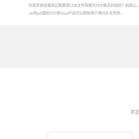
你是否曾经遇到过需要将CDR文件转换为PDF格式的困扰？别担
cdr转pdf福昕PDF转Word产品可以帮助用户将PDF文件转...
不