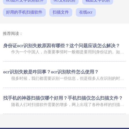
ocr图片文字识别软件
ocr文档识别
截图文字识别
好用的手机扫描软件
扫描文件
在线ocr
推荐阅读：
身份证ocr识别失败原因有哪些？这个问题应该怎么解决？
作为一个中国人，办重要事情时一般都是要用到身份证的。如果是在网上办理业务，可能还会用到身份证扫描件。不过，进行扫描时，我们总会碰到这样那样的问题，比如身份证ocr无法正常识别，那么，身份证ocr识别失败原因有哪些？这个问题又应该怎么解决呢？ 身份证ocr识别失败原因有哪些？ 导致身份证识别失败的原因有很多，常
ocr识别失败是咋回事？ocr识别软件怎么使用？
很多时候，我们都需要识别一些信息，但是很多人在识别的时候，发现信息识别失败了，这是咋回事呢，下面小编就给大家介绍一下ocr识别失败是咋回事？ocr识别软件怎么使用？大家可以了解一下。 ocr识别失败是咋回事 1、你的手机倾斜角度过大，造成图像变形严重，在矫正图像变形过程中，会降低图像质量，造成识别率低；
找手机的神器扫描仪哪个好用？手机扫描仪怎么扫描文件？
随着人们对扫描软件需要的增多，网上出现了各种各样的扫描软件，有的扫描软件可以帮助我们找手机，有的扫描软件可以帮助我们扫描文件，今天小编就给大家介绍一下找手机的神器扫描仪哪个好用？手机扫描仪怎么扫描文件？ 找手机的神器扫描仪哪个好用 福昕扫描王功能十分强大，涵盖了多种扫描的功能服务，根据自己的