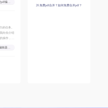
免费pdf编辑软件
20.免费pdf合并？如何免费合并pdf？
费力的任务。
让我向你介绍
杂的操作，它
pdf编辑器免费下载