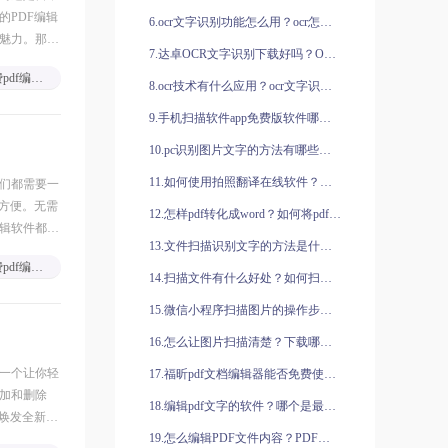
的PDF编辑
6.ocr文字识别功能怎么用？ocr怎么测试？
魅力。那
7.达卓OCR文字识别下载好吗？OCR文字识别下载哪个好？
免费pdf编辑软件
8.ocr技术有什么应用？ocr文字识别app哪个好用？
9.手机扫描软件app免费版软件哪家好用？福昕全能王怎么识别身份证？
10.pc识别图片文字的方法有哪些？怎么识别手写汉字？
11.如何使用拍照翻译在线软件？好用的拍照翻译在线有哪些推荐？
我们都需要一
单方便。无需
12.怎样pdf转化成word？如何将pdf设置为只读？
编辑软件都能
13.文件扫描识别文字的方法是什么？图片识别文字软件哪款好？
免费pdf编辑软件
14.扫描文件有什么好处？如何扫描文件到电脑？
15.微信小程序扫描图片的操作步骤是什么？文字如何识别翻译？
16.怎么让图片扫描清楚？下载哪款扫描软件比较好？
，一个让你轻
17.福昕pdf文档编辑器能否免费使用？福昕pdf文档编辑器有哪些功能？
加和删除
18.编辑pdf文字的软件？哪个是最好用的？
件焕发全新的
19.怎么编辑PDF文件内容？PDF文件内容怎么编辑？