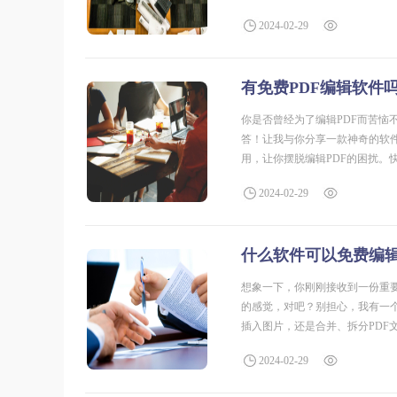
是的，福昕软件旗下的福昕PDF
2024-02-29
有免费PDF编辑软件
你是否曾经为了编辑PDF而苦恼
答！让我与你分享一款神奇的软
用，让你摆脱编辑PDF的困扰。
能王产品是一款功能强大的PDF
2024-02-29
什么软件可以免费编辑
想象一下，你刚刚接收到一份重
的感觉，对吧？别担心，我有一
插入图片，还是合并、拆分PDF
pdf福昕软件旗下的福昕PDF
2024-02-29