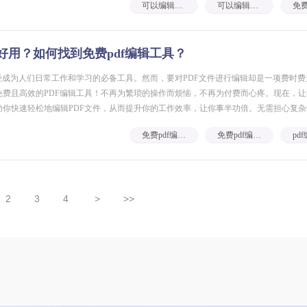
可以编辑的pdf软件免费
可以编辑pdf软件免费
好用？如何找到免费pdf编辑工具？
经成为人们日常工作和学习的必备工具。然而，要对PDF文件进行编辑却是一项费时
免费且高效的PDF编辑工具！不再为繁琐的操作而烦恼，不再为付费而心疼。现在，
助你快速轻松地编辑PDF文件，从而提升你的工作效率，让你事半功倍。无需担心复
样。无论是合并、分割、添加水印还是修改文字，它都能满足你的
免费pdf编辑工具
免费pdf编辑软件
2
3
4
>
>>