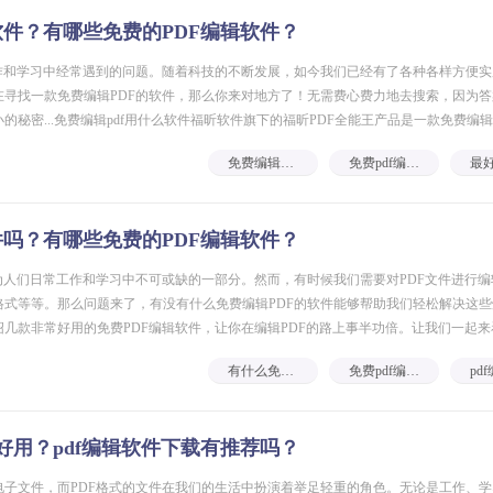
软件？有哪些免费的PDF编辑软件？
工作和学习中经常遇到的问题。随着科技的不断发展，如今我们已经有了各种各样方便
在寻找一款免费编辑PDF的软件，那么你来对地方了！无需费心费力地去搜索，因为
秘密...免费编辑pdf用什么软件福昕软件旗下的福昕PDF全能王产品是一款免费编辑
包括添加、删除、合并、拆分、旋转和调整页面顺序等
免费编辑pdf用什么软件
免费pdf编辑软件
件吗？有哪些免费的PDF编辑软件？
为人们日常工作和学习中不可或缺的一部分。然而，有时候我们需要对PDF文件进行
格式等等。那么问题来了，有没有什么免费编辑PDF的软件能够帮助我们轻松解决这
几款非常好用的免费PDF编辑软件，让你在编辑PDF的路上事半功倍。让我们一起
旗下的福昕PDF全能王产品是一款功能强大的PDF编辑软件
有什么免费编辑pdf的软件
免费pdf编辑软件
好用？pdf编辑软件下载有推荐吗？
电子文件，而PDF格式的文件在我们的生活中扮演着举足轻重的角色。无论是工作、