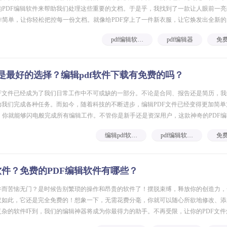
PDF编辑软件来帮助我们处理这些重要的文档。于是乎，我找到了一款让人眼前一亮
作简单，让你轻松把控每一份文档。就像给PDF穿上了一件新衣服，让它焕发出全新的
呢？等等，先别急着揭晓答案，让我慢慢为你道来吧！pdf编辑软件
pdf编辑软件下载
pdf编辑器
个是最好的选择？编辑pdf软件下载有免费的吗？
DF文件已经成为了我们日常工作中不可或缺的一部分。不论是合同、报告还是简历，
助我们完成各种任务。而如今，随着科技的不断进步，编辑PDF文件已经变得更加简
，你就能够闪电般完成所有编辑工作。不管你是新手还是资深用户，这款神奇的PDF
让我们一起享受编辑PDF的乐趣！编辑pdf软件下载福昕PD
编辑pdf软件下载
pdf编辑软件下载
软件？免费的PDF编辑软件有哪些？
文件而苦恼无门？是时候告别繁琐的操作和昂贵的软件了！摆脱束缚，释放你的创造力
不仅如此，它还是完全免费的！想象一下，无需花费分毫，你就可以随心所欲地修改、添
复杂的软件吓到，我们的编辑神器将成为你最得力的助手。不再受限，让你的PDF文
费福昕PDF全能王是一款功能强大的PDF编辑软件，它提供了丰富的编