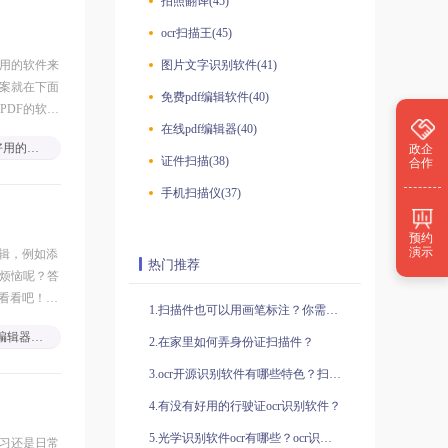
拍照翻译(45)
ocr扫描王(45)
实用的软件来
图片文字识别软件(41)
答案就在下面
免费pdf编辑软件(40)
PDF的软
在线pdf编辑器(40)
最好用的pdf编辑软件
政企
证件扫描(38)
合作
手机扫描仪(37)
预约
演示
编辑，例如添
热门推荐
些烦恼呢？答
来看看吧！有
1.扫描件也可以用画笔标注？你需要知道的标注小技巧！
pdf编辑器免费下载
2.在家里如何弄身份证扫描件？
3.ocr开源识别软件有哪些特色？扫描识别稿的操作技巧是什么？
4.有没有好用的行驶证ocr识别软件？
5.光学识别软件ocr有哪些？ocr识别图片怎么转文字？
学习还是日常