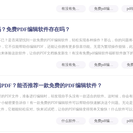
全能王产品提供了免费编辑PDF的功能。这个工具是一款功能强
有没有免费编辑pdf的软件
免费pdf编辑软件
吗？免费PDF编辑软件存在吗？
不已？是否渴望找到一款免费的PDF编辑软件，轻松实现各种操作？那么，你的问题
件，它不仅能帮助你编辑PDF，还能让你拥有更多惊喜功能。无需为繁琐操作烦恼，
快来体验这款软件，让你的PDF文档焕发新生！有没有免费pdf编辑软件福昕软件旗下的
编辑软件，但它并非免费软件。然而，福昕软件也提供了免费的PDF阅
有没有免费pdf编辑软件
免费pdf编辑软件
PDF？能否推荐一款免费的PDF编辑软件？
要的PDF文件，准备进行编辑时，却发现你手头没有一款适合的软件。这时候，你会
个小秘密要告诉你！有一款免费的PDF编辑软件可以帮助你快速解决这个问题。无论
文件，它都能轻松应对。快来试试吧，让你的PDF编辑变得简单又愉快！什么软件可以
全能王产品是一款免费编辑PDF的软件。它提供了丰富的功能，包括编辑文
什么软件可以免费编辑pdf
免费pdf编辑软件