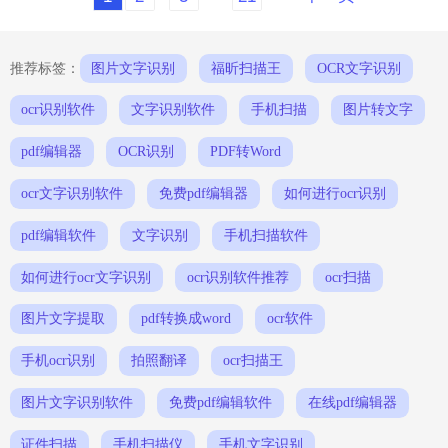
编辑的文本。图片扫描文字技术正在改变
我们对文字的使用方式，让我们能更方便
地处理和分享信息。不论是在学习、工作
还是生活中，这项技术都将大显身手。想
推荐标签：
图片文字识别
福昕扫描王
OCR文字识别
了解更多关于图片扫描文字的奇妙魔力
吗？跟着我一起探索吧！图片扫描文字福
ocr识别软件
文字识别软件
手机扫描
图片转文字
昕PDF全能王产品可以帮助用
pdf编辑器
OCR识别
PDF转Word
ocr文字识别软件
免费pdf编辑器
如何进行ocr识别
pdf编辑软件
文字识别
手机扫描软件
如何进行ocr文字识别
ocr识别软件推荐
ocr扫描
图片文字提取
pdf转换成word
ocr软件
手机ocr识别
拍照翻译
ocr扫描王
图片文字识别软件
免费pdf编辑软件
在线pdf编辑器
证件扫描
手机扫描仪
手机文字识别