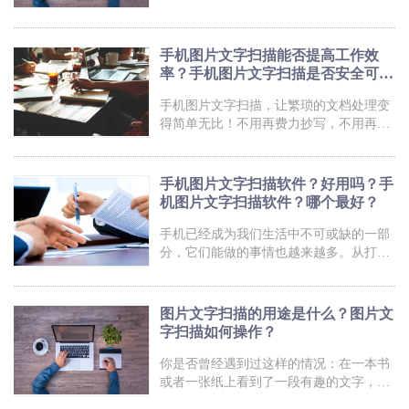
或编辑？别担心，我将告诉你一个神奇的
技巧，让你能够轻松扫描图片中的文字！
无需繁琐的手动输入，只需要简单几步，
手机图片文字扫描能否提高工作效
你就能将图片中的文字转化为可编辑的文
率？手机图片文字扫描是否安全可
本。是不是觉得很神奇？快跟我一起来揭
靠？
开这个小小技巧的秘密吧！扫描图片文字
手机图片文字扫描，让繁琐的文档处理变
福昕PDF全能王产品可以帮助用户扫描图
得简单无比！不用再费力抄写，不用再翻
片文字。用户可以使用该软件将纸质文档
找资料。只需一部智能手机，就能轻松完
或图片转换为可编辑的PDF文件。通过扫
成扫描、识别和编辑，让你的办公效率翻
描功能，用户可以将纸质文件或
倍提升！无论是会议纪要、书籍摘录还是
手机图片文字扫描软件？好用吗？手
名片整理，只需轻轻一拍，即可将纸质内
机图片文字扫描软件？哪个最好？
容转化为电子文件，随时随地查看、编
辑、分享。别再让那些繁杂的文字束缚你
手机已经成为我们生活中不可或缺的一部
的灵感，来试试手机图片文字扫描吧！让
分，它们能做的事情也越来越多。从打电
你的创作无拘无束，让你的工作事半功
话到上网冲浪，再到如今的图片文字扫
倍！快来体验这个便捷而高效的数码神器
描，手机的功能不断演进。随着科技的进
吧！手机图片文字扫描福昕PDF全能王是
步，我们现在可以轻松地通过手机扫描任
图片文字扫描的用途是什么？图片文
何图片上的文字，并将其转化为可编辑的
字扫描如何操作？
文本。这种便利的软件让我们告别了繁琐
的手动输入，节省了大量的时间和精力。
你是否曾经遇到过这样的情况：在一本书
无论是想要快速记录会议中的重要内容，
或者一张纸上看到了一段有趣的文字，却
还是需要整理图书馆里的参考资料，手机
无法复制或记录下来？图片文字扫描器将