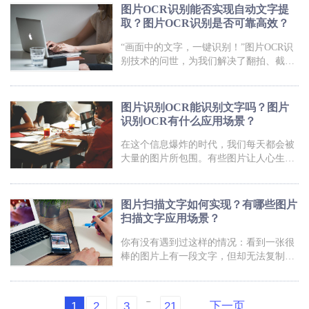
照扫描应用，开启全新的文字
你解决这个问题！那就是——扫描图片文
图片OCR识别能否实现自动文字提
字！是的，你没听错，通过简单的一次扫
取？图片OCR识别是否可靠高效？
描，你就能将图片上的文字转化为可编辑
的文本，轻松实现复制、编辑和分享。无
“画面中的文字，一键识别！”图片OCR识
论是学习资料、工作报告还是美食菜谱，
别技术的问世，为我们解决了翻拍、截图
只要有一张图片，你就能随心所欲地提取
等场景下的文字识别难题。不再需要费力
文字信息。快来体验这项令人惊叹的技术
地手动输入，也不再为照片上的字体模糊
吧！让我们告别繁琐的手动输入，迈入智
而头疼。你可以想象一下，拍下食谱，秒
图片识别OCR能识别文字吗？图片
变文字版；拍下公告，即刻翻译成多国语
识别OCR有什么应用场景？
言。图片OCR识别的威力不容小觑！就像
自带“扫描仪”的手机一样，随时随地为你
在这个信息爆炸的时代，我们每天都会被
解读、提取图片中的文字信息。无论是学
大量的图片所包围。有些图片让人心生欣
习、工作还是生活，它都能为你节省时
赏之情，而有些图片则需要我们从中提取
间，提高效率。让我们一起来探索这项神
文字信息。这时候，一款强大的图片识别
奇的技术，释放你的摄影潜力！图片
OCR工具就能派上用场了！它不仅能快速
图片扫描文字如何实现？有哪些图片
准确地识别图片中的文字，还可以将其转
扫描文字应用场景？
化为可编辑的文本格式。无论是需要从照
片中提取文字，还是对手写笔记进行整
你有没有遇到过这样的情况：看到一张很
理，这个神奇的OCR工具都能助你一臂之
棒的图片上有一段文字，但却无法复制、
力。想象一下，将一张名片的信息直接保
编辑或搜索？别担心，现在有一个神奇的
存到手机通讯录中，或者将一份重要的文
技术可以帮你解决这个问题！只需一部手
件转化为电子版，省去了繁琐的
机，你就能轻松将图片中的文字转化成可
...
下一页
1
2
3
21