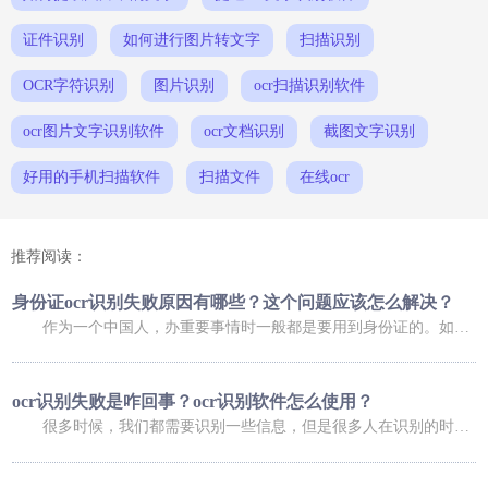
证件识别
如何进行图片转文字
扫描识别
OCR字符识别
图片识别
ocr扫描识别软件
ocr图片文字识别软件
ocr文档识别
截图文字识别
好用的手机扫描软件
扫描文件
在线ocr
推荐阅读：
身份证ocr识别失败原因有哪些？这个问题应该怎么解决？
作为一个中国人，办重要事情时一般都是要用到身份证的。如果是在网上办理业务，可能还会用到身份证扫描件。不过，进行扫描时，我们总会碰到这样那样的问题，比如身份证ocr无法正常识别，那么，身份证ocr识别失败原因有哪些？这个问题又应该怎么解决呢？ 身份证ocr识别失败原因有哪些？ 导致身份证识别失败的原因有很多，常
ocr识别失败是咋回事？ocr识别软件怎么使用？
很多时候，我们都需要识别一些信息，但是很多人在识别的时候，发现信息识别失败了，这是咋回事呢，下面小编就给大家介绍一下ocr识别失败是咋回事？ocr识别软件怎么使用？大家可以了解一下。 ocr识别失败是咋回事 1、你的手机倾斜角度过大，造成图像变形严重，在矫正图像变形过程中，会降低图像质量，造成识别率低；