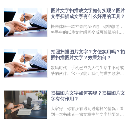
图片文字扫描软件都能帮助我们完成任
成为你解决这个问题的得力助手！它能够
务。只需几秒钟，你就能将纸
将图片上的文字转换成可编辑的文本，让
图片文字扫描成文字如何实现？图片
你轻松实现文字的复制、编辑和分享。再
文字扫描成文字有什么好用的工具？
也不用担心错过任何精彩的语句或者重要
的笔记，只需一部扫描器，一刹那间，文
快来体验一款神奇的APP吧！你曾想过，
字尽在掌握！无论是工作中的资料整理，
将手中的纸质文档瞬间变成可编辑的电子
还是学习中的笔记记录，图片文字扫描器
文件吗？现在，只需轻轻一扫，图片文字
都能给你带来极大的便利。快来体验这款
即刻转化为真实文字！是不是很酷？这款
小巧而强大的工具吧，让文字的
妙手神笔般的图片文字扫描软件，让你告
拍照扫描图片文字？方便实用吗？拍
别繁琐的手动输入，省时又省力！无论是
照扫描图片文字？效果如何？
照片、报纸、书籍，甚至是手写的便签，
它都能轻松识别并转换成可编辑的文字，
数码时代，手机已成为人们生活中不可或
让你随心所欲进行编辑、存储和分享。还
缺的伙伴。它不仅能让我们与世界紧密相
等什么？让我们一起揭开这个“字”之奥秘
连，更能轻松捕捉美好瞬间。然而，有时
吧！图片文字扫描成文字福昕PDF全能王
候我们遇到一张精彩的图片，却无法直接
产品可以将图片中的文字扫描并转化为
提取其中的文字信息。这时候，一款拍照
扫描图片文字如何实现？扫描图片文
扫描图片文字的神奇应用就能派上用场
字有何作用？
了！它能够将照片中的文字快速识别并转
化为可编辑的文本，让你随心所欲地加以
大家好！你有没有遇到过这样的情况：看
利用。不管是学习笔记、名片信息还是重
到一本书或者一篇文章中的文字想要复制
要文件，只需轻轻一拍，文字瞬间呈现眼
下来，却苦于没有打字的时间和精力？别
前。让我们一起探索这个便捷而智能的拍
担心，现在有了一种神奇的技术，可以帮