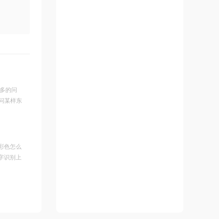
诸多的问
问某样东
彩色怎么
字识别上