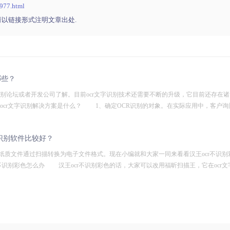
/977.html
请以链接形式注明文章出处.
哪些？
识别论坛或者开发公司了解。目前ocr文字识别技术还需要不断的升级，它目前还存在
ocr文字识别解决方案是什么？ 1、确定OCR识别的对象。在实际应用中，客户询
字识别软件比较好？
质文件通过扫描转换为电子文件格式。现在小编就和大家一同来看看汉王ocr不识别
不识别彩色怎么办 汉王ocr不识别彩色的话，大家可以改用福昕扫描王，它在ocr文