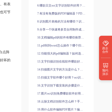
存、有表
6.哪款日文ocr文字识别软件好用？ocr识别软件具有哪些基本功能？
也可节
7.有没有免费版的PDF编辑器？PDF编辑器免费版在哪里下载？
8.识别图片表格的方法有哪些？识别图片表格的软件有哪些？
9.分享一个快速将多页合同制作成pdf文档的方法
10.文档编辑pdf的软件有哪些推荐的？文档编辑pdf的软件怎么选择？
11.pdf转到word怎么操作？哪个扫描软件好用？
政企
合作
白点阵
12.功能强大的pdf编辑器？如何选择最佳的pdf编辑器？
能好坏的
13.文字扫描识别在线软件哪款好？图片如何转换成文字？
14.扫描图片文字的方法是什么？哪款扫描识别软件比较好用？
预约
演示
15.扫描文字软件哪个好用？ocr识别软件识别手写数字的步骤是什么？
16.文字识别下载安装的步骤是什么？怎么识别图片中的信息？
17.图片ocr识别免费哪款软件好用？具体如何操作？
18.云脉文档识别软件怎么样？手机怎么识别图片？
19.用什么软件编辑PDF图片？编辑PDF图片用什么软件？