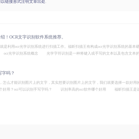
请以链接形式注明文章出处.
介绍！OCR文字识别软件系统推荐。
就是利用ocr光学识别系统进行扫描工作。福昕扫描王有构成ocr光学识别系统的基本
。 ocr光学识别系统概念 光学字符识别是一种将键入或手写的文本以及包含文本
写字吗？
，怎么才能识别图片上的文字，其实想要识别图片上的文字，我们就要选择一款好用
哪个好用？ocr可以识别手写字吗？ 识别率高的ocr软件哪个好用 福昕扫描王是