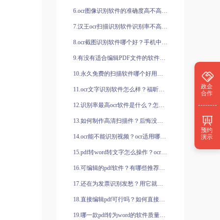
6.ocr图像识别软件的准确度高不高？可以用来识别营业执照吗？
7.汉王ocr扫描识别软件识别率不高，有没有别的ocr识别软件推荐？
8.ocr截图识别软件哪个好？手机中的图片如何转文字？
9.有没有适合编辑PDF文件的软件？可以用来编辑PDF文件的软件有哪些？
10.永久免费的扫描软件哪个好用？怎么识别手机里的图片？
政企
11.ocr文字识别软件怎么样？福昕全能王有哪些功能？
合作
12.识别率最高ocr软件是什么？怎么提取图片上的文字？
13.如何制作高清扫描件？后悔没有早点知道这个方法！
预约
14.ocr能不能识别视频？ocr适用哪些场合？
演示
15.pdf转word转文字怎么操作？ocr识别软件怎么识别表格？
16.可编辑的pdf软件？有哪些推荐的？
17.还在为发票识别发愁？用它就对了！
18.直接编辑pdf可行吗？如何直接编辑pdf？
19.哪一款pdf转为word的软件质量好？如何快速把表格转换为文字？