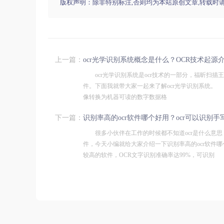
版权声明：除非特别标注,否则均为本站原创文章,转载时
上一篇：
ocr光学识别系统概念是什么？OCR技术起源
ocr光学识别系统是ocr技术的一部分，福昕扫描王
件。下面我就带大家一起来了解ocr光学识别系统
像转换为机器可读的数字数据格
下一篇：
识别率高的ocr软件哪个好用？ocr可以识别手
很多小伙伴在工作的时候都不知道ocr是什么意思
件，今天小编就给大家介绍一下识别率高的ocr软件
较高的软件，OCR文字识别准确率达99%，可识别