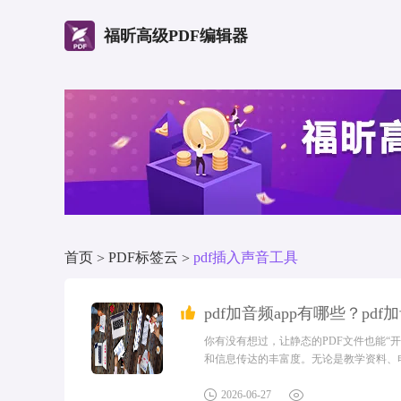
福昕高级PDF编辑器
首页
PDF标签云
pdf插入声音工具
>
>
pdf加音频app有哪些？pdf
你有没有想过，让静态的PDF文件也能“
和信息传达的丰富度。无论是教学资料、
一下，边听边看，知识像有了生命，学习
插入音频？在许多场景下，在 PDF 中插入
2026-06-27