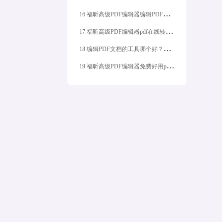
1
6.福昕高级PDF编辑器编辑PDF中的文字?
1
7.福昕高级PDF编辑器pdf在线转word免费怎么做？
1
8.编辑PDF文档的工具哪个好？如何直接编辑PDF文档？
1
9.福昕高级PDF编辑器免费好用pdf编辑工具如何进行pdf分割？