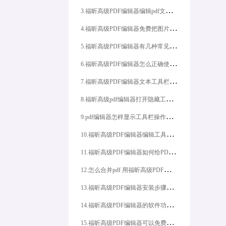
3
.福昕高级PDF编辑器编辑pdf文档怎么样？
4
.福昕高级PDF编辑器免费把图片合并成pdf怎么办?
5
.福昕高级PDF编辑器有几种常见的办法呢？
6
.福昕高级PDF编辑器怎么正确使用？
7
.福昕高级PDF编辑器文本工具栏不显示怎么办
8
.福昕高级pdf编辑器打开隐藏工具方法是什么
9
.pdf编辑器怎样显示工具栏操作起来更方便
1
0.福昕高级PDF编辑器编辑工具栏操作起来更方便
1
1.福昕高级PDF编辑器如何给PDF添加水印?
1
2.怎么合并pdf 用福昕高级PDF编辑器轻松解决
1
3.福昕高级PDF编辑器安装步骤方法来啦
1
4.福昕高级PDF编辑器的软件功能方法有什么？
1
5.福昕高级PDF编辑器可以免费生成pdf吗？