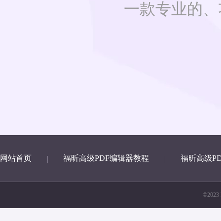
一款专业的、
网站首页
福昕高级PDF编辑器教程
福昕高级P
©2023 F