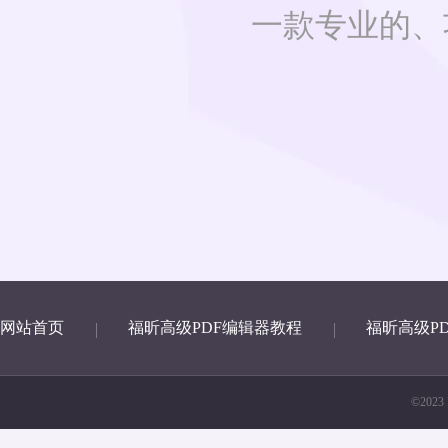
一款专业的、
网站首页
福昕高级PDF编辑器教程
福昕高级P
©2023 F