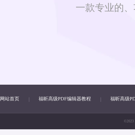
一款专业的、
网站首页
福昕高级PDF编辑器教程
福昕高级P
©2023 F