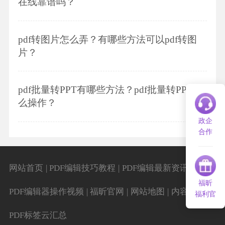
在线靠谱吗？
pdf转图片怎么弄？有哪些方法可以pdf转图
片？
pdf批量转PPT有哪些方法？pdf批量转PPT怎
么操作？
政企
合作
|
|
|
网站首页
PDF编辑技巧教程
PDF编辑最新资讯
福昕
|
|
|
|
PDF编辑器操作视频
福昕官网
网站地图
内容导航
福利官
PDF标签云汇总