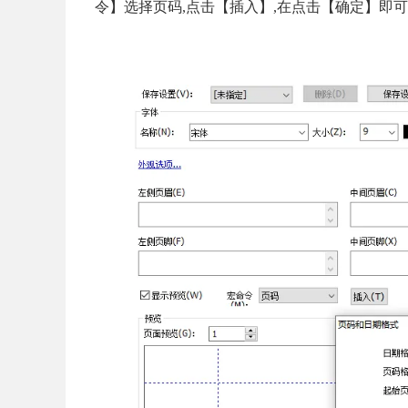
令】选择页码,点击【插入】,在点击【确定】即