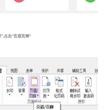
”,点击“页眉页脚”