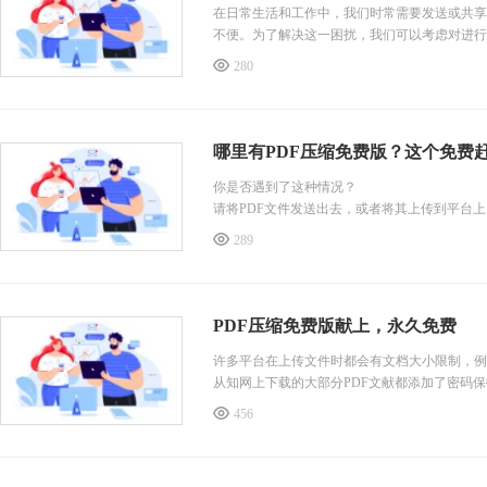
在日常生活和工作中，我们时常需要发送或共享
不便。为了解决这一困扰，我们可以考虑对进行
您轻松应对PDF文件太大的挑战。
280
PDF是一种流行的文件格式，能够将文字、图
打开，其原始布局和格式都会保持不变，用户都
哪里有PDF压缩免费版？这个免费
你是否遇到了这种情况？
请将PDF文件发送出去，或者将其上传到平台上
传了一半，被告知PDF文件太大无法成功传送。
289
上网搜寻可用的PDF压缩工具，
不是要收取费用，而是会进行压缩或造成图像模
扎心！
因此，今天我要向大家介绍一种不受文件大小限制的
PDF压缩免费版献上，永久免费
奇的网站，不仅可以PDF压缩，还可以PDF转Wo
工作所需。
许多平台在上传文件时都会有文档大小限制，例
从知网上下载的大部分PDF文献都添加了密码
由于网站
因此，使用PDF编辑器进行页面分割是行不通的
456
因此，今天我要推荐一款无限制文件大小的工具
由于网站的设计风格简约，所以在介绍上不会过
请在选择文件后进行压缩，系统默认为【推荐压