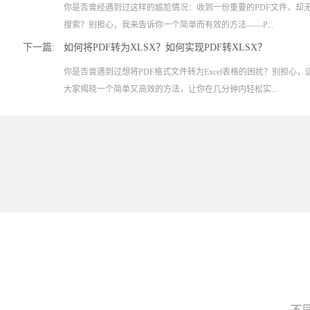
你是否曾经遇到过这样的尴尬情况：收到一份重要的PDF文件，却
搜索？别担心，我来告诉你一个简单而有效的方法——P...
下一篇:
如何将PDF转为XLSX？如何实现PDF转XLSX？
你是否曾遇到过想将PDF格式文件转为Excel表格的困扰？别担心
大家揭晓一个简单又高效的方法，让你在几分钟内轻松实...