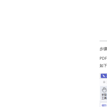
步
P
如