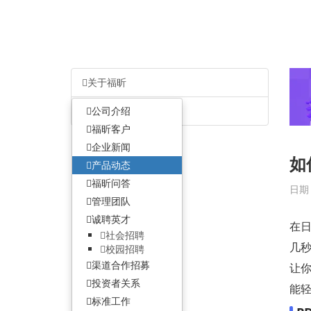
关于福昕
客户服务
公司介绍
福昕客户
企业新闻
如
产品动态
福昕问答
日期：
管理团队
诚聘英才
在
社会招聘
几秒
校园招聘
渠道合作招募
让
投资者关系
能轻
标准工作