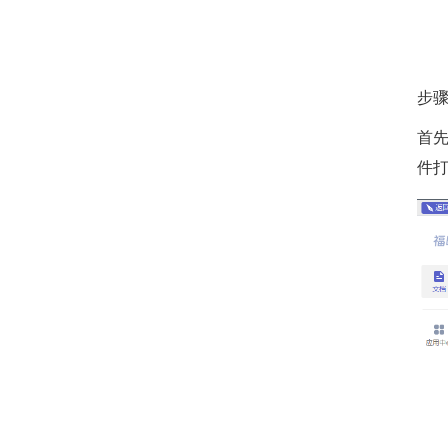
步骤
首先
件打