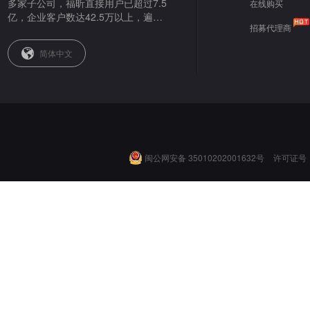
多家子公司，福昕直接用户已超过7.5
在线购买
亿，企业客户数达42.5万以上，遍布
招募代理商
全球。
简体中文
闽公网安备 35010202001632号
许可证号