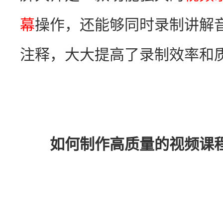
幕
操作，还能够同时录制讲解
注释，大大提高了录制效率和
如何制作高质量的视频课