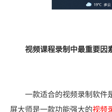
视频课程录制中最重要因
　　一款适合的视频录制软件
屏大师是一款功能强大的
视频