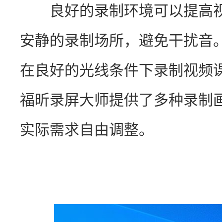
　　良好的录制环境可以提高
安静的录制场所，避免干扰音
在良好的光线条件下录制视频
福昕录屏大师提供了多种录制
实际需求自由调整。