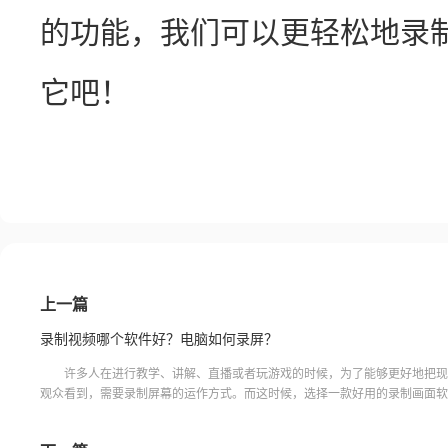
的功能，我们可以更轻松地录
它吧！
上一篇
录制视频哪个软件好？电脑如何录屏？
许多人在进行教学、讲解、直播或者玩游戏的时候，为了能够更好地把现
观众看到，需要录制屏幕的运作方式。而这时候，选择一款好用的录制画面软
尤为重要。那么，录制视频哪个软件好？电脑如何录屏？下面小编整