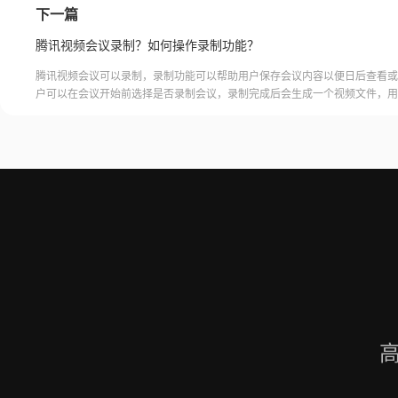
下一篇
腾讯视频会议录制？如何操作录制功能？
腾讯视频会议可以录制，录制功能可以帮助用户保存会议内容以便日后查看或
户可以在会议开始前选择是否录制会议，录制完成后会生成一个视频文件，用
腾讯视频会议的云端存储空间中查看和下载录制的视频。需要注意的是，录制
需要额外的存储空间和费用，用户需要根据自己的需求选择是否开启录制功能
频会议录制福昕录屏大师是一款专业的屏幕录制软件，可以帮助用户录制高质
会议内容。用户可以轻松地录制视频
高