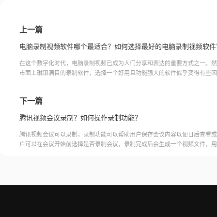
上一篇
电脑录制视频软件哪个最适合？如何选择最好的电脑录制视频软件
在这个数字化时代，电脑录制视频已成为人们分享和表达的重要方式之一。然
市面上琳琅满目的录制软件，选择一个好用且功能强大的软件似乎变得有些困
担心，小编为您奉上最佳选择！电脑录制视频软件好福昕录屏大师
下一篇
腾讯视频会议录制？如何操作录制功能？
腾讯视频会议可以录制，录制功能可以帮助用户保存会议内容以便日后查看或
户可以在会议开始前选择是否录制会议，录制完成后会生成一个视频文件，用
腾讯视频会议的云端存储空间中查看和下载录制的视频。需要注意的是，录制
需要额外的存储空间和费用，用户需要根据自己的需求选择是否开启录制功能
频会议录制福昕录屏大师是一款专业的屏幕录制软件，可以帮助用户录制高质
会议内容。用户可以轻松地录制视频