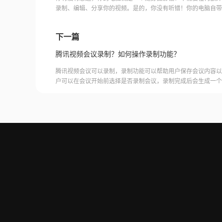
录制、编辑、分享你的视频。是的，你没有听错！你的电脑自带
力。快来探索这个神奇的世界吧！电脑自带软件录制视频软件电
下一篇
腾讯视频会议录制？如何操作录制功能？
腾讯视频会议可以录制，录制功能可以帮助用户保存会议内容以
户可以在会议开始前选择是否录制会议，录制完成后会生成一个
腾讯视频会议的云端存储空间中查看和下载录制的视频。需要注
需要额外的存储空间和费用，用户需要根据自己的需求选择是否
频会议录制福昕录屏大师是一款专业的屏幕录制软件，可以帮助
会议内容。用户可以轻松地录制视频