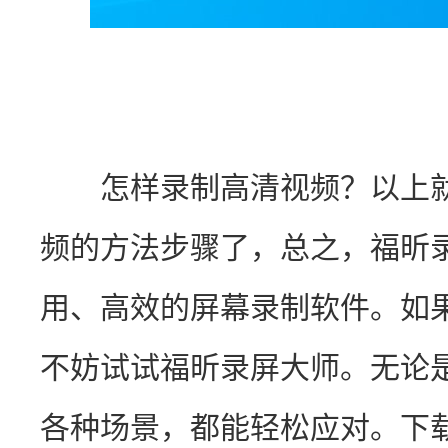
　　怎样录制高清视频？以上
频的方法步骤了，总之，福昕
用、高效的屏幕录制软件。如
不妨试试福昕录屏大师。无论
各种场景，都能轻松应对。下