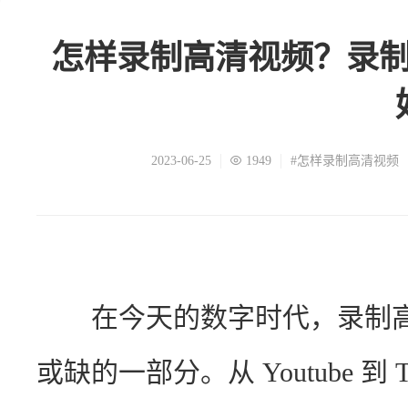
怎样录制高清视频？录
2023-06-25
1949
#怎样录制高清视频
　　在今天的数字时代，录制
或缺的一部分。从 Youtube 