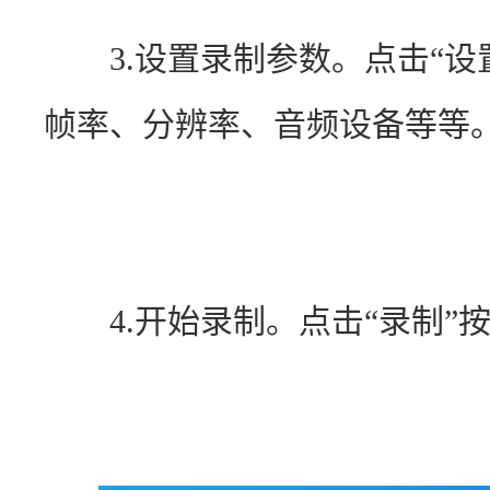
　　3.设置录制参数。点击“
帧率、分辨率、音频设备等等
　　4.开始录制。点击“录制”