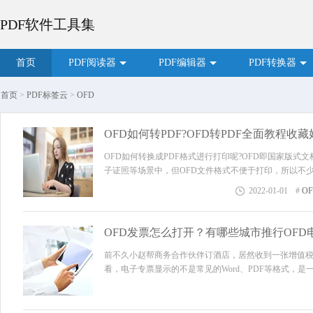
PDF软件工具集
首页
PDF阅读器
PDF编辑器
PDF转换器
首页
>
PDF标签云
>
OFD
OFD如何转PDF?OFD转PDF全面教程收藏
OFD如何转换成PDF格式进行打印呢?OFD即国家版
子证照等场景中，但OFD文件格式不便于打印，所以不少
何转换成PDF格式呢?想要快速掌握OFD转PDF技巧，推荐大
2022-01-01
#
O
OFD发票怎么打开？有哪些城市推行OFD
前不久小赵帮商务合作伙伴订酒店，居然收到一张增值
看，电子专票显示的不是常见的Word、PDF等格式，
不开......小赵感觉咨询了公司的财务人员，同事小林告诉他：