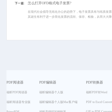
怎么打开OFD格式电子发票?
下一篇:
在现代社会倡导无纸化办公的趋势下，电子发票具有与纸质发票
其诞生有利于进一步简化发票的流转、保存、检验，从而大大降低纳
PDF阅读器
PDF编辑器
PDF转换器
福昕PDF阅读器
福昕编辑器个人版
福昕PDF转Word
福昕阅读器专业版
福昕编辑器个人版Mac客户端
PDF to Excel Convert
GIF to PDF Converte
PrimoPDF
福昕高级PDF编辑器