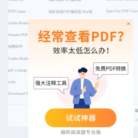
Spire Free PDF Conv
PDFCreator
福昕高级PDF编辑器 Mac版
Adobe Reader PDF
PDF Editor
Sumatra PDF
Soda PDF Pro + OCR
知网研学
Apowersoft PDF
Gaaiho Reader
PDF-XChange Editor
pdf x-change reader
Sejda
xodo
Drowboard PDF
©