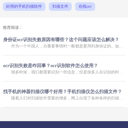
好用的手机扫描软件
扫描文件
在线ocr
推荐阅读：
身份证ocr识别失败原因有哪些？这个问题应该怎么解决？
作为一个中国人，办重要事情时一般都是要用到身份证的。如果是在网上办理业务，可能还会用到身份证扫描件。不过，进行扫描时，我们总会碰到这样那样的问题，比如身份证ocr无法正常识别，那么，身份证ocr识别失败原因有哪些？这个问题又应该怎么解决呢？ 身份证ocr识别失败原因有哪些？ 导致身份证识别失败的原因有很多，常
ocr识别失败是咋回事？ocr识别软件怎么使用？
很多时候，我们都需要识别一些信息，但是很多人在识别的时候，发现信息识别失败了，这是咋回事呢，下面小编就给大家介绍一下ocr识别失败是咋回事？ocr识别软件怎么使用？大家可以了解一下。 ocr识别失败是咋回事 1、你的手机倾斜角度过大，造成图像变形严重，在矫正图像变形过程中，会降低图像质量，造成识别率低；
找手机的神器扫描仪哪个好用？手机扫描仪怎么扫描文件？
随着人们对扫描软件需要的增多，网上出现了各种各样的扫描软件，有的扫描软件可以帮助我们找手机，有的扫描软件可以帮助我们扫描文件，今天小编就给大家介绍一下找手机的神器扫描仪哪个好用？手机扫描仪怎么扫描文件？ 找手机的神器扫描仪哪个好用 福昕扫描王功能十分强大，涵盖了多种扫描的功能服务，根据自己的