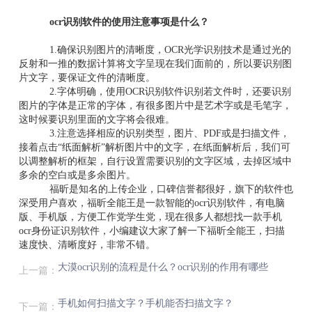
ocr识别软件的使用注意事项是什么？
1.确保识别图片的清晰度，OCR光学识别技术是通过光的
反射和一推的数据计算将文字呈现在我们面前的，所以要识别图
片文字，要保证文件的清晰度。
2.字体明确，使用OCR识别软件识别若文件时，还要识别
图片的字体是正常的字体，有很多图片中是艺术字或是毛笔字，
这时候要识别里面的文字将会很难。
3.注意选择相应的识别类型，图片、PDF或是扫描文件，
接着点击“纸面解析”解析图片中的文字，在纸面解析后，我们可
以调整解析的框架，自行设置需要识别的文字区域，去掉区域中
多余的空白或是多余图片。
福昕是知名的上传企业，口碑信誉都很好，旗下的软件也
深受用户喜欢，福昕全能王是一款智能的ocr识别软件，有电脑
版、手机版，方便工作党学生党，现在很多人都想找一款手机
ocr身份证识别软件，小编建议大家了解一下福昕全能王，扫描
速度快、清晰度好，非常不错。
大漠ocr识别的流程是什么？ocr识别的作用有哪些
上一篇：
手机如何扫描文字？手机能否扫描文字？
下一篇：