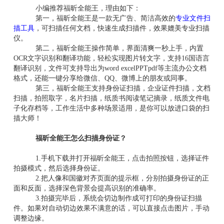
小编推荐福昕全能王，理由如下：
第一，福昕全能王是一款无广告、简洁高效的
专业文件扫
描工具
，可扫描任何文档，快速生成扫描件，效果媲美专业扫描
仪。
第二，福昕全能王操作简单，界面清爽一秒上手，内置
OCR文字识别和翻译功能，轻松实现图片转文字，支持16国语言
翻译识别，文件可支持导出为word excelPPTpdf等主流办公文档
格式，还能一键分享给微信、QQ、微博上的朋友或同事。
第三，福昕全能王支持身份证扫描，企业证件扫描，文档
扫描，拍照取字，名片扫描，纸质书阅读笔记摘录，纸质文件电
子化存档等，工作生活中多种场景适用，是你可以放进口袋的扫
描大师！
福昕全能王怎么扫描身份证？
1.手机下载并打开福昕全能王，点击拍照按钮，选择证件
拍摄模式，然后选择身份证。
2.把人像和国徽对齐页面的提示框，分别拍摄身份证的正
面和反面，选择深色背景会提高识别的准确率。
3.拍摄完毕后，系统会切边制作成可打印的身份证扫描
件。如果对自动切边效果不满意的话，可以直接点击图片，手动
调整边缘。