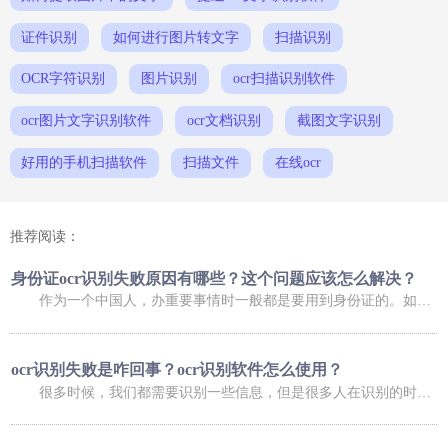
证件识别
如何进行图片转文字
扫描识别
OCR字符识别
图片识别
ocr扫描识别软件
ocr图片文字识别软件
ocr文档识别
截图文字识别
好用的手机扫描软件
扫描文件
在线ocr
推荐阅读：
身份证ocr识别失败原因有哪些？这个问题应该怎么解决？
作为一个中国人，办重要事情时一般都是要用到身份证的。如果是在网上办理业务，可能还会用到身份证扫描件。不过，进行扫描时，我们总会碰到这样那样的问题，比如身份证ocr无法正常识别，那么，身份证ocr识别失败原因有哪些？这个问题又应该怎么解决呢？ 身份证ocr识别失败原因有哪些？ 导致身份证识别失败的原因有很多，常
ocr识别失败是咋回事？ocr识别软件怎么使用？
很多时候，我们都需要识别一些信息，但是很多人在识别的时候，发现信息识别失败了，这是咋回事呢，下面小编就给大家介绍一下ocr识别失败是咋回事？ocr识别软件怎么使用？大家可以了解一下。 ocr识别失败是咋回事 1、你的手机倾斜角度过大，造成图像变形严重，在矫正图像变形过程中，会降低图像质量，造成识别率低；