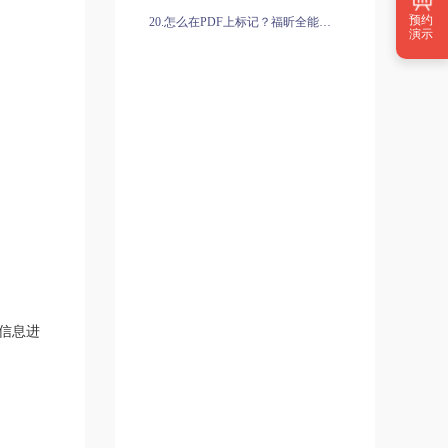
预约
20.怎么在PDF上标记？福昕全能王帮你快速实现。
演示
的信息进