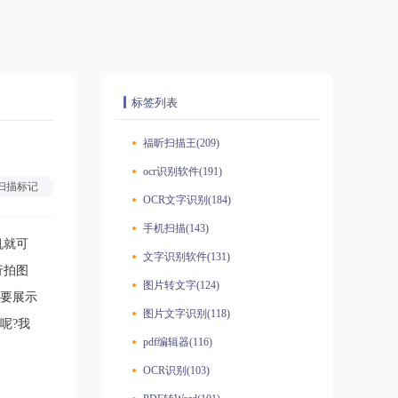
标签列表
福昕扫描王(209)
ocr识别软件(191)
扫描标记
OCR文字识别(184)
手机扫描(143)
机就可
文字识别软件(131)
行拍图
图片转文字(124)
要展示
图片文字识别(118)
呢?我
pdf编辑器(116)
OCR识别(103)