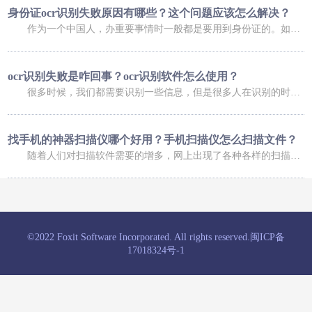
身份证ocr识别失败原因有哪些？这个问题应该怎么解决？
作为一个中国人，办重要事情时一般都是要用到身份证的。如果是在网上办理业务，可能还会用到身份证扫描件。不过，进行扫描时，我们总会碰到这样那样的问题，比如身份证ocr无法正常识别，那么，身份证ocr识别失败原因有哪些？这个问题又应该怎么解决呢？ 身份证ocr识别失败原因有哪些？ 导致身份证识别失败的原因有很多，常
ocr识别失败是咋回事？ocr识别软件怎么使用？
很多时候，我们都需要识别一些信息，但是很多人在识别的时候，发现信息识别失败了，这是咋回事呢，下面小编就给大家介绍一下ocr识别失败是咋回事？ocr识别软件怎么使用？大家可以了解一下。 ocr识别失败是咋回事 1、你的手机倾斜角度过大，造成图像变形严重，在矫正图像变形过程中，会降低图像质量，造成识别率低；
找手机的神器扫描仪哪个好用？手机扫描仪怎么扫描文件？
随着人们对扫描软件需要的增多，网上出现了各种各样的扫描软件，有的扫描软件可以帮助我们找手机，有的扫描软件可以帮助我们扫描文件，今天小编就给大家介绍一下找手机的神器扫描仪哪个好用？手机扫描仪怎么扫描文件？ 找手机的神器扫描仪哪个好用 福昕扫描王功能十分强大，涵盖了多种扫描的功能服务，根据自己的
©2022 Foxit Software Incorporated. All rights reserved.
闽ICP备
17018324号-1