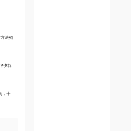
方法如
很快就
驾，十