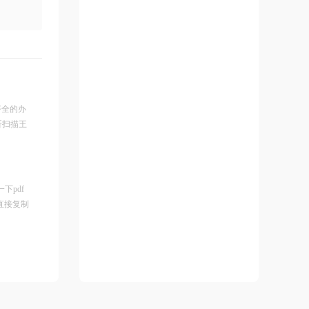
齐全的办
昕扫描王
下pdf
直接复制