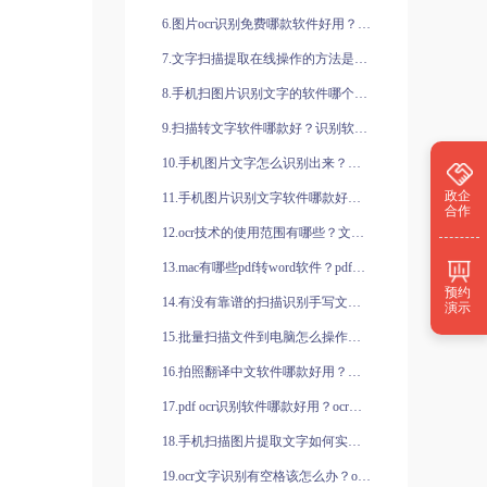
6.图片ocr识别免费哪款软件好用？具体如何操作？
7.文字扫描提取在线操作的方法是什么？福昕全能王有哪些优势？
8.手机扫图片识别文字的软件哪个好？文字识别怎么识别？
9.扫描转文字软件哪款好？识别软件是如何操作的？
10.手机图片文字怎么识别出来？怎么用手机识别图片文字？
政企
11.手机图片识别文字软件哪款好？图片文字识别步骤是什么？
合作
12.ocr技术的使用范围有哪些？文字识别ocr哪款软件更好用？
13.mac有哪些pdf转word软件？pdf转word软件有哪些？
预约
14.有没有靠谱的扫描识别手写文字的软件？如何识别手写文字？
演示
15.批量扫描文件到电脑怎么操作？福昕全能王的适用范围有哪些？
16.拍照翻译中文软件哪款好用？手机怎么拍照翻译英文？
17.pdf ocr识别软件哪款好用？ocr识别软件怎么识别韩文资料？
18.手机扫描图片提取文字如何实现？文字识别工具哪个好用？
19.ocr文字识别有空格该怎么办？ocr文字识别软件有哪些？