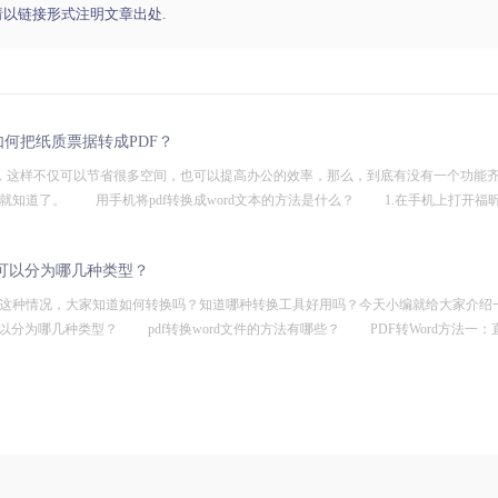
请以链接形式注明文章出处.
如何把纸质票据转成PDF？
这样不仅可以节省很多空间，也可以提高办公的效率，那么，到底有没有一个功能
软件就知道了。 用手机将pdf转换成word文本的方法是什么？ 1.在手机上打开福
软件可以分为哪几种类型？
对这种情况，大家知道如何转换吗？知道哪种转换工具好用吗？今天小编就给大家介绍一
可以分为哪几种类型？ pdf转换word文件的方法有哪些？ PDF转Word方法一：