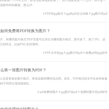
都转换成一个PDF文件，那管理起来就轻松多了。你只需要发送一个文件，而不是一
件时的麻烦。那么JP...
# PDF转jpg格式
# jpg转pdf怎么转换
# jpg图片转pdf
？如何免费将PDF转换为图片？
为图片，有哪些图片格式?PDF页面可以导出为哪些图片格式，那可多了。除了JPG，还
己的特点，比如PNG支持透明...
# PDF文件转jpg
# jpg图片转pdf
# 免费pdf转jpg软件
怎么将一张图片转换为PDF？
多人还是更喜欢图片格式，来说说都有哪些优点吧。首先，PDF格式的文件在各种设备
不同而出现排版错乱...
# pdf免费转图片
# jpg图片转pdf
# 免费的图片转pdf软件