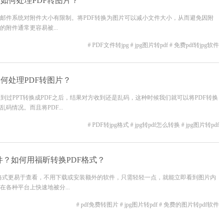
理？如何处理PDF转图片？
邮件系统对附件大小有限制。将PDF转换为图片可以减小文件大小，从而避免因附
附件通常更容易被...
# PDF文件转jpg
# jpg图片转pdf
# 免费pdf转jpg软件
如何处理PDF转图片？
遇到过PPT转换成PDF之后，结果对方收到还是乱码，这种时候我们就可以将PDF转换
情况。而且将PDF...
# PDF转jpg格式
# jpg转pdf怎么转换
# jpg图片转pdf
件？如何用福昕转换PDF格式？
片格式更易于查看，不用下载或安装额外的软件，只需轻轻一点，就能立即看到图片内
各种平台上快速地被分...
# pdf免费转图片
# jpg图片转pdf
# 免费的图片转pdf软件