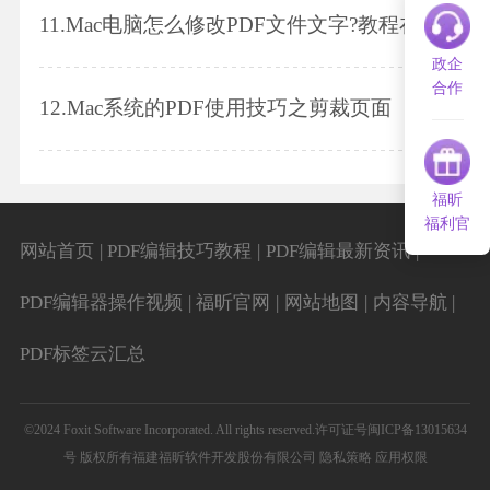
11.
Mac电脑怎么修改PDF文件文字?教程在这里
政企
合作
12.
Mac系统的PDF使用技巧之剪裁页面
福昕
福利官
|
|
|
网站首页
PDF编辑技巧教程
PDF编辑最新资讯
|
|
|
|
PDF编辑器操作视频
福昕官网
网站地图
内容导航
PDF标签云汇总
©2024 Foxit Software Incorporated. All rights reserved.
许可证号闽ICP备13015634
号
版权所有福建福昕软件开发股份有限公司
隐私策略
应用权限