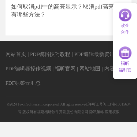
如何取消pdf中的高亮显示？取消pdf高亮显示
有哪些方法？
政企
合作
|
|
|
网站首页
PDF编辑技巧教程
PDF编辑最新资讯
福昕
|
|
|
|
PDF编辑器操作视频
福昕官网
网站地图
内容导航
福利官
PDF标签云汇总
©2024 Foxit Software Incorporated. All rights reserved.
许可证号闽ICP备13015634
号
版权所有福建福昕软件开发股份有限公司
隐私策略
应用权限